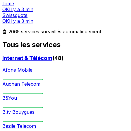
Tiime
OK
Il y a 3 min
Swissquote
OK
Il y a 3 min
🤖
2065
services surveillés automatiquement
Tous les services
Internet & Télécom
(
48
)
Afone Mobile
Auchan Telecom
B&You
B.tv Bouygues
Bazile Telecom