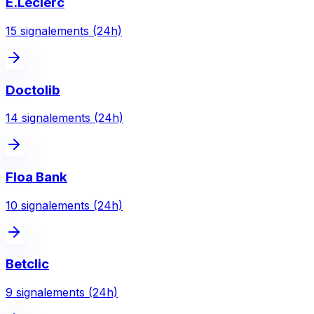
E.Leclerc
15
signalement
s
(24h)
Doctolib
14
signalement
s
(24h)
Floa Bank
10
signalement
s
(24h)
Betclic
9
signalement
s
(24h)