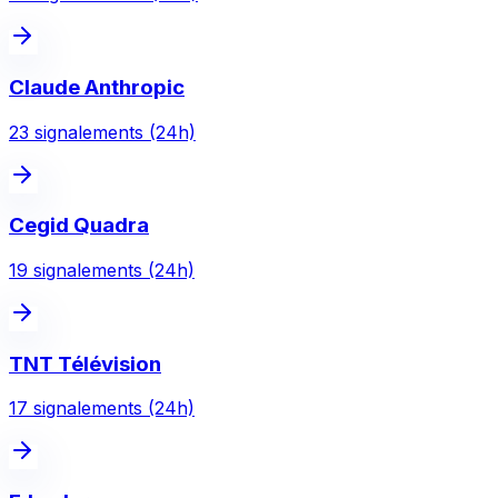
Claude Anthropic
23
signalement
s
(24h)
Cegid Quadra
19
signalement
s
(24h)
TNT Télévision
17
signalement
s
(24h)