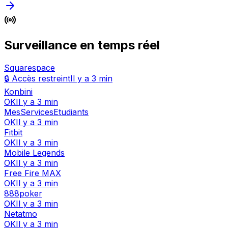
Surveillance en temps réel
Squarespace
🔒 Accès restreint
Il y a 3 min
Konbini
OK
Il y a 3 min
MesServicesEtudiants
OK
Il y a 3 min
Fitbit
OK
Il y a 3 min
Mobile Legends
OK
Il y a 3 min
Free Fire MAX
OK
Il y a 3 min
888poker
OK
Il y a 3 min
Netatmo
OK
Il y a 3 min