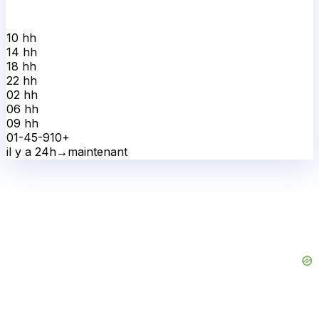
10 h
h
14 h
h
18 h
h
22 h
h
02 h
h
06 h
h
09 h
h
0
1-4
5-9
10+
il y a 24h
→
maintenant