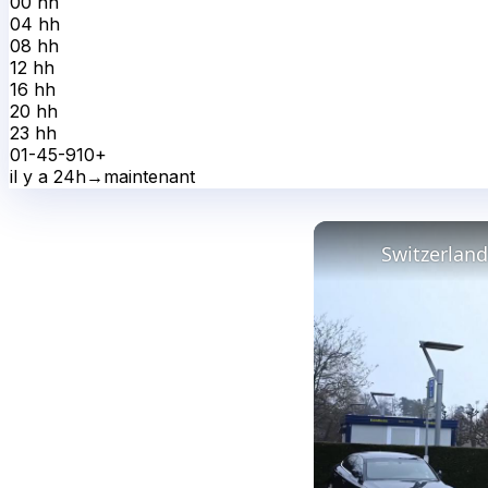
00 h
h
04 h
h
08 h
h
12 h
h
16 h
h
20 h
h
23 h
h
0
1-4
5-9
10+
il y a 24h
→
maintenant