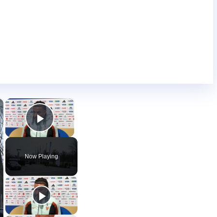
×
×
Play Video
Now Playing