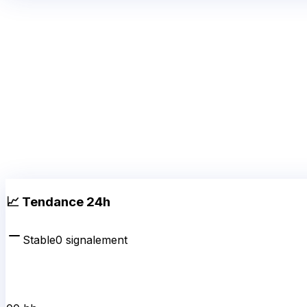
📈 Tendance 24h
Stable
0
signalement