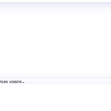
ices voisins
⌄