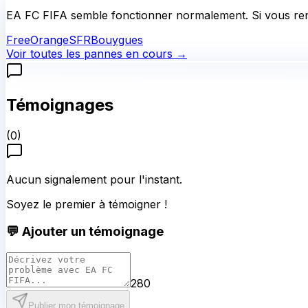
EA FC FIFA
semble fonctionner normalement.
Si vous re
Free
Orange
SFR
Bouygues
Voir toutes les pannes en cours →
Témoignages
(
0
)
Aucun signalement pour l'instant.
Soyez le premier à témoigner !
💬 Ajouter un témoignage
280
Publier mon témoignage