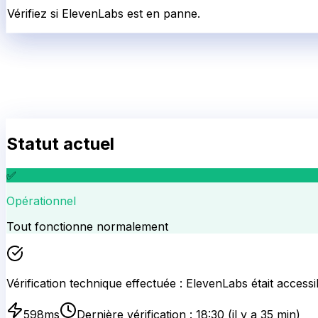
Vérifiez si ElevenLabs est en panne.
Statut actuel
✅
Opérationnel
Tout fonctionne normalement
Vérification technique effectuée :
ElevenLabs
était accessi
598
ms
Dernière vérification :
18:30
(il y a 35 min)