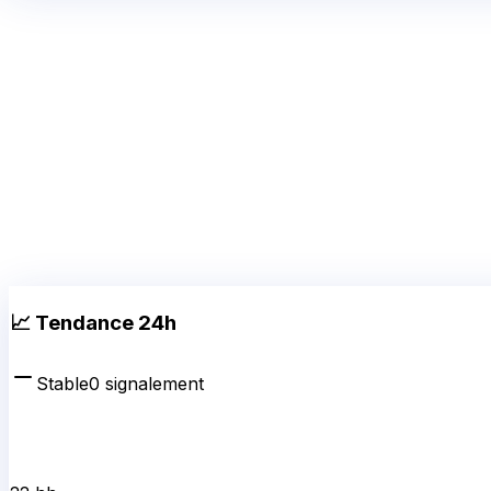
📈 Tendance 24h
Stable
0
signalement