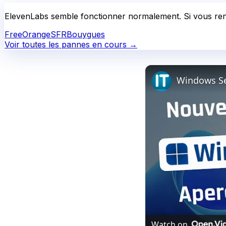
ElevenLabs
semble fonctionner normalement.
Si vous ren
Free
Orange
SFR
Bouygues
Voir toutes les pannes en cours →
Watch on