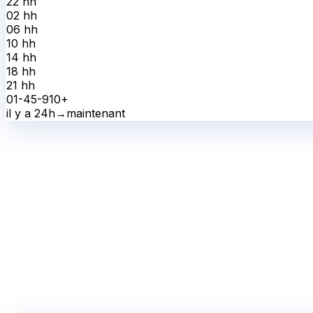
22 h
h
02 h
h
06 h
h
10 h
h
14 h
h
18 h
h
21 h
h
0
1-4
5-9
10+
il y a 24h
→
maintenant