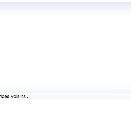
ices voisins
⌄