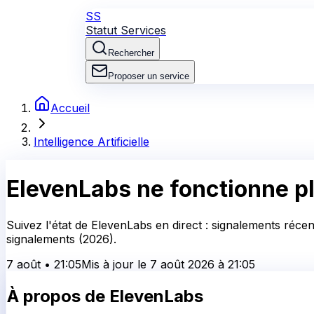
SS
Statut Services
Rechercher
Proposer un service
Accueil
Intelligence Artificielle
ElevenLabs
ne fonctionne pl
Suivez l'état de ElevenLabs en direct : signalements récen
signalements (2026).
7 août
•
21:05
Mis à jour le
7 août 2026
à
21:05
À propos de
ElevenLabs