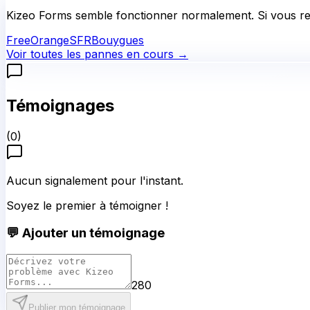
Kizeo Forms
semble fonctionner normalement.
Si vous re
Free
Orange
SFR
Bouygues
Voir toutes les pannes en cours →
Témoignages
(
0
)
Aucun signalement pour l'instant.
Soyez le premier à témoigner !
💬 Ajouter un témoignage
280
Publier mon témoignage