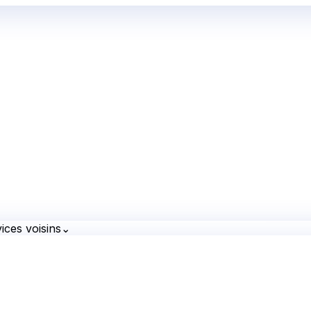
ices voisins
⌄