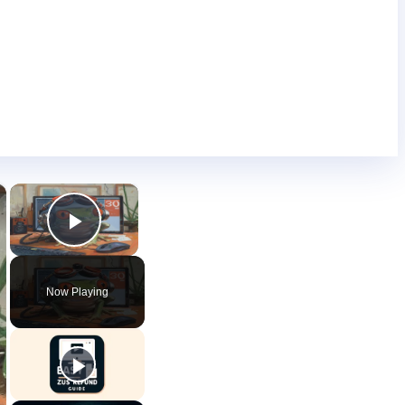
×
×
Play Video
Now Playing