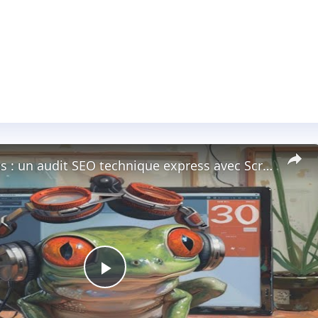
Etude de cas : un audit SEO technique express avec Screaming Frog.
Play