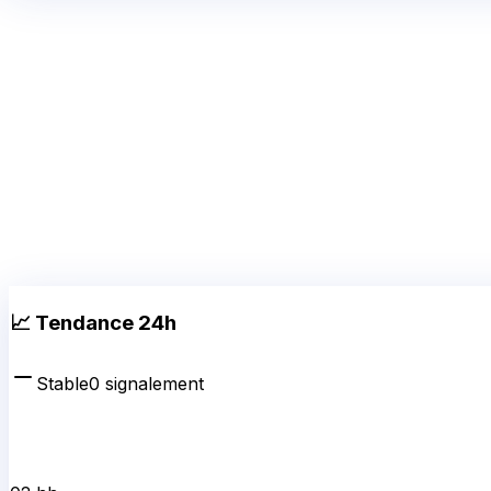
📈 Tendance 24h
Stable
0
signalement