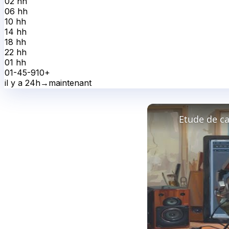
02 h
h
06 h
h
10 h
h
14 h
h
18 h
h
22 h
h
01 h
h
0
1-4
5-9
10+
il y a 24h
→
maintenant