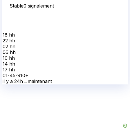
Stable
0
signalement
18 h
h
22 h
h
02 h
h
06 h
h
10 h
h
14 h
h
17 h
h
0
1-4
5-9
10+
il y a 24h
→
maintenant