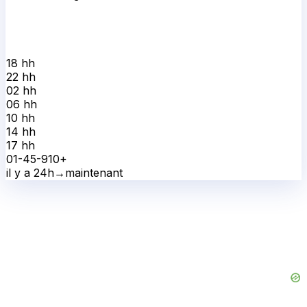
18 h
h
22 h
h
02 h
h
06 h
h
10 h
h
14 h
h
17 h
h
0
1-4
5-9
10+
il y a 24h
→
maintenant