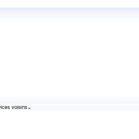
ices voisins
⌄