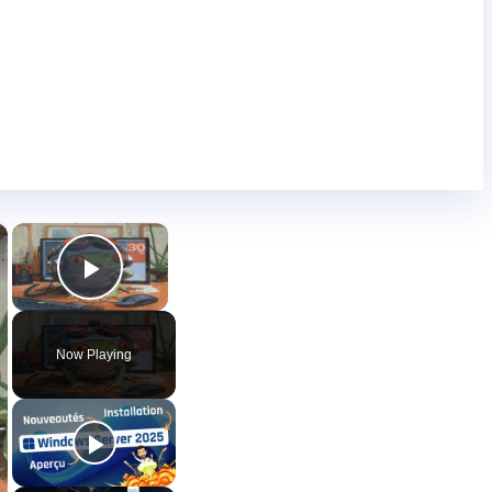
×
×
Play Video
Now Playing