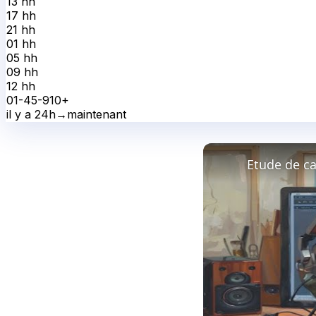
13 h
h
17 h
h
21 h
h
01 h
h
05 h
h
09 h
h
12 h
h
0
1-4
5-9
10+
il y a 24h
→
maintenant