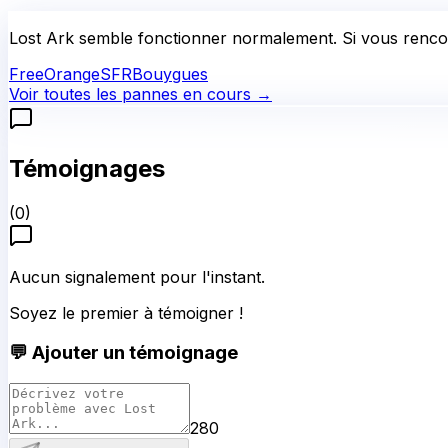
Lost Ark
semble fonctionner normalement.
Si vous rencon
Free
Orange
SFR
Bouygues
Voir toutes les pannes en cours →
Témoignages
(
0
)
Aucun signalement pour l'instant.
Soyez le premier à témoigner !
💬 Ajouter un témoignage
280