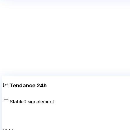
📈 Tendance 24h
Stable
0
signalement