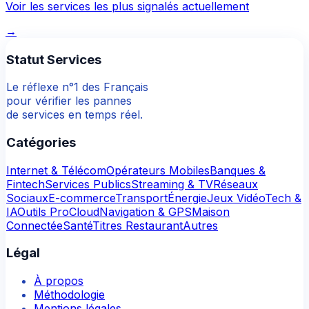
Voir les services les plus signalés actuellement
→
Statut Services
Le réflexe n°1 des Français
pour vérifier les pannes
de services en temps réel.
Catégories
Internet & Télécom
Opérateurs Mobiles
Banques &
Fintech
Services Publics
Streaming & TV
Réseaux
Sociaux
E-commerce
Transport
Énergie
Jeux Vidéo
Tech &
IA
Outils Pro
Cloud
Navigation & GPS
Maison
Connectée
Santé
Titres Restaurant
Autres
Légal
À propos
Méthodologie
Mentions légales