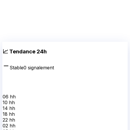
📈 Tendance 24h
Stable
0
signalement
06 h
h
10 h
h
14 h
h
18 h
h
22 h
h
02 h
h