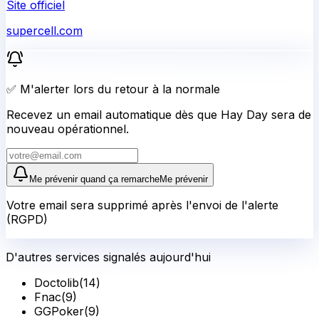
Site officiel
supercell.com
✅ M'alerter lors du retour à la normale
Recevez un email automatique dès que Hay Day sera de
nouveau opérationnel.
Me prévenir quand ça remarche
Me prévenir
Votre email sera supprimé après l'envoi de l'alerte
(RGPD)
D'autres services signalés aujourd'hui
Doctolib
(
14
)
Fnac
(
9
)
GGPoker
(
9
)