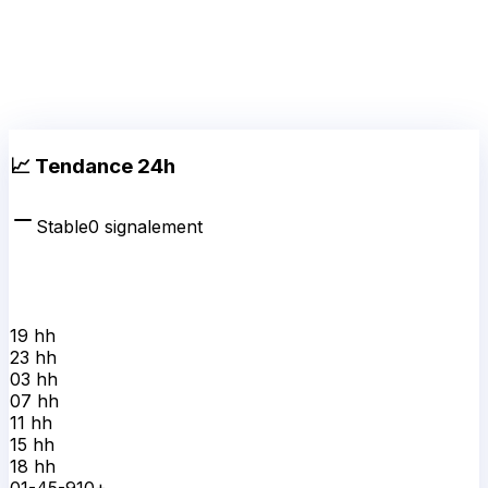
📈 Tendance 24h
Stable
0
signalement
19 h
h
23 h
h
03 h
h
07 h
h
11 h
h
15 h
h
18 h
h
0
1-4
5-9
10+