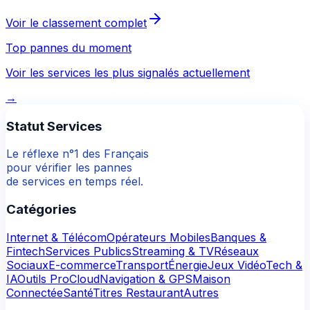
Voir le classement complet
Top pannes du moment
Voir les services les plus signalés actuellement
→
Statut Services
Le réflexe n°1 des Français
pour vérifier les pannes
de services en temps réel.
Catégories
Internet & Télécom
Opérateurs Mobiles
Banques &
Fintech
Services Publics
Streaming & TV
Réseaux
Sociaux
E-commerce
Transport
Énergie
Jeux Vidéo
Tech &
IA
Outils Pro
Cloud
Navigation & GPS
Maison
Connectée
Santé
Titres Restaurant
Autres