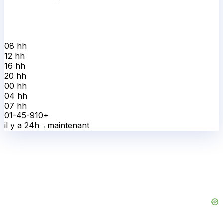
08 h
h
12 h
h
16 h
h
20 h
h
00 h
h
04 h
h
07 h
h
0
1-4
5-9
10+
il y a 24h
→
maintenant