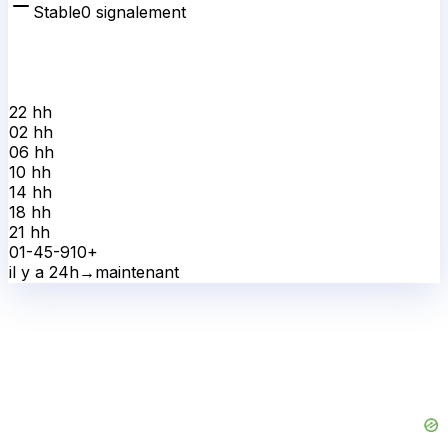
Stable
0
signalement
22 h
h
02 h
h
06 h
h
10 h
h
14 h
h
18 h
h
21 h
h
0
1-4
5-9
10+
il y a 24h
→
maintenant