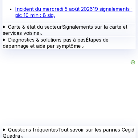
Incident du
mercredi 5 août 2026
19
signalements ·
pic 10 min :
8
sig.
Carte & état du secteur
Signalements sur la carte et
services voisins
⌄
Diagnostics & solutions pas à pas
Étapes de
dépannage et aide par symptôme
⌄
Questions fréquentes
Tout savoir sur les pannes Cegid
Quadra
⌄