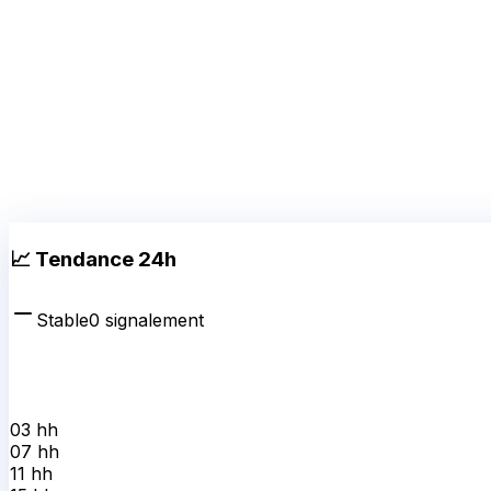
📈 Tendance 24h
Stable
0
signalement
03 h
h
07 h
h
11 h
h