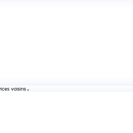
ices voisins
⌄