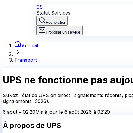
SS
Statut Services
Rechercher
Proposer un service
Accueil
Transport
UPS
ne fonctionne pas aujou
Suivez l'état de UPS en direct : signalements récents, pic
signalements (2026).
6 août
•
02:20
Mis à jour le
6 août 2026
à
02:20
À propos de
UPS