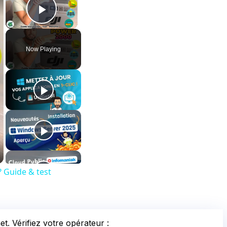
Play Video
Now Playing
? Guide & test
t. Vérifiez votre opérateur :