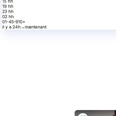
15 h
h
19 h
h
23 h
h
02 h
h
0
1-4
5-9
10+
il y a 24h
→
maintenant