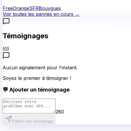
Free
Orange
SFR
Bouygues
Voir toutes les pannes en cours →
Témoignages
(
0
)
Aucun signalement pour l'instant.
Soyez le premier à témoigner !
💬 Ajouter un témoignage
280
Publier mon témoignage