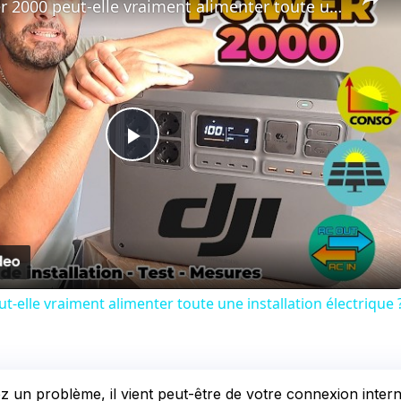
La DJI Power 2000 peut-elle vraiment alimenter toute une installation électrique ? Guide & test
Play
Video
t-elle vraiment alimenter toute une installation électrique 
 un problème, il vient peut-être de votre connexion interne