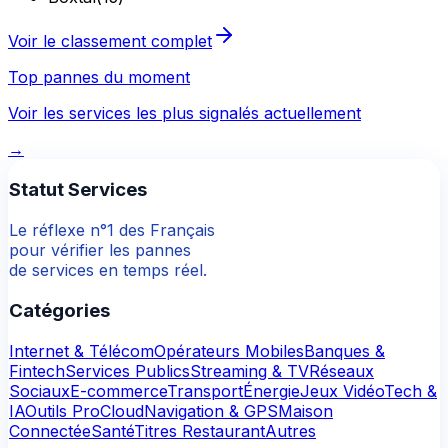
Voir le classement complet
Top pannes du moment
Voir les services les plus signalés actuellement
→
Statut Services
Le réflexe n°1 des Français
pour vérifier les pannes
de services en temps réel.
Catégories
Internet & Télécom
Opérateurs Mobiles
Banques &
Fintech
Services Publics
Streaming & TV
Réseaux
Sociaux
E-commerce
Transport
Énergie
Jeux Vidéo
Tech &
IA
Outils Pro
Cloud
Navigation & GPS
Maison
Connectée
Santé
Titres Restaurant
Autres