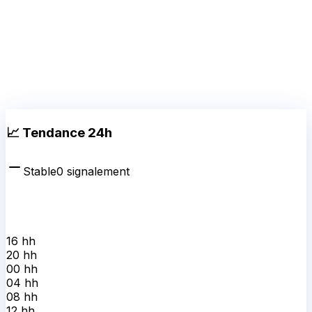
📈 Tendance 24h
Stable
0
signalement
16 h
h
20 h
h
00 h
h
04 h
h
08 h
h
12 h
h