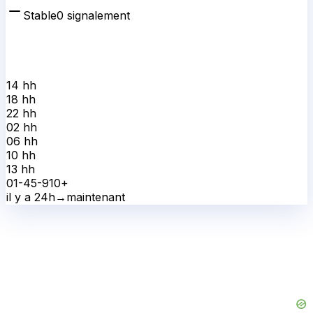
Stable
0
signalement
14 h
h
18 h
h
22 h
h
02 h
h
06 h
h
10 h
h
13 h
h
0
1-4
5-9
10+
il y a 24h
→
maintenant