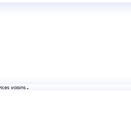
ices voisins
⌄