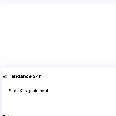
📈 Tendance 24h
Stable
0
signalement