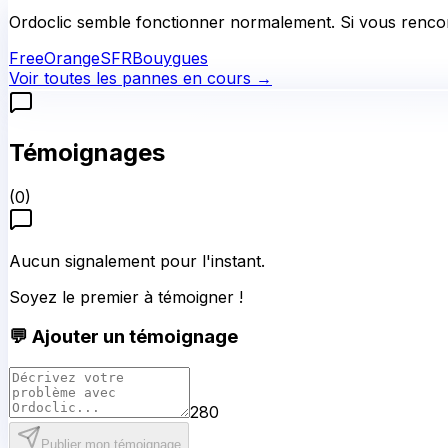
Ordoclic
semble fonctionner normalement.
Si vous rencon
Free
Orange
SFR
Bouygues
Voir toutes les pannes en cours →
Témoignages
(
0
)
Aucun signalement pour l'instant.
Soyez le premier à témoigner !
💬 Ajouter un témoignage
280
Publier mon témoignage