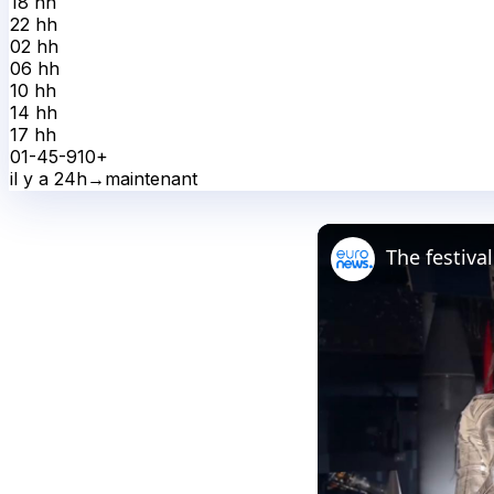
18 h
h
22 h
h
02 h
h
06 h
h
10 h
h
14 h
h
17 h
h
0
1-4
5-9
10+
il y a 24h
→
maintenant