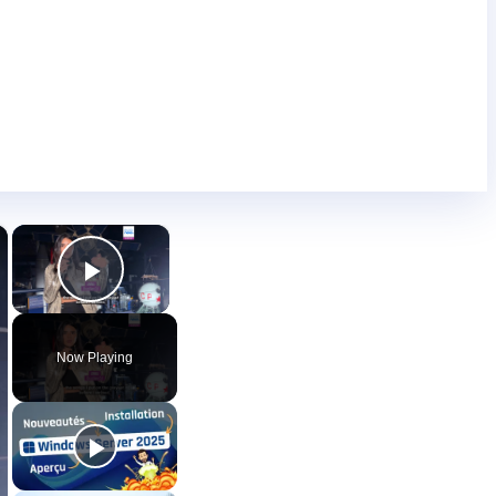
×
×
Play Video
Now Playing