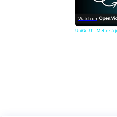
Watch on
UniGetUI : Mettez à jo