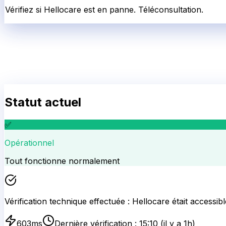
Vérifiez si Hellocare est en panne. Téléconsultation.
Statut actuel
✅
Opérationnel
Tout fonctionne normalement
Vérification technique effectuée :
Hellocare
était accessibl
603
ms
Dernière vérification :
15:10
(il y a 1h)