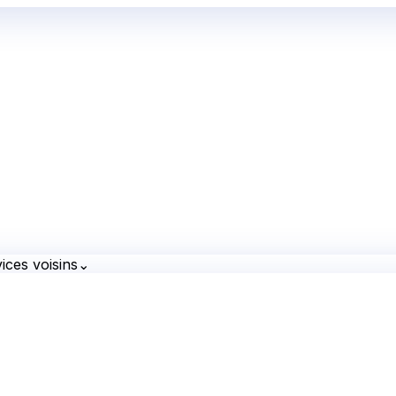
ices voisins
⌄