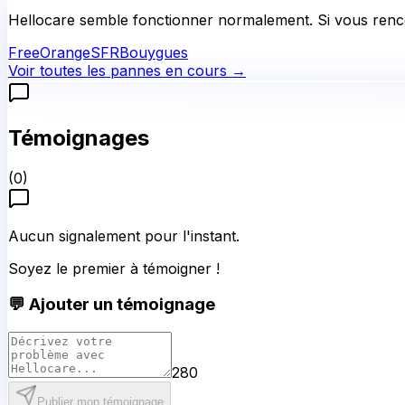
Hellocare
semble fonctionner normalement.
Si vous renc
Free
Orange
SFR
Bouygues
Voir toutes les pannes en cours →
Témoignages
(
0
)
Aucun signalement pour l'instant.
Soyez le premier à témoigner !
💬 Ajouter un témoignage
280
Publier mon témoignage