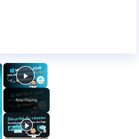
×
×
Play Video
Now Playing