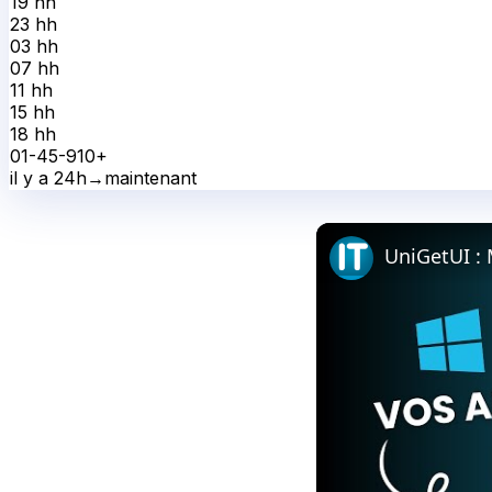
19 h
h
23 h
h
03 h
h
07 h
h
11 h
h
15 h
h
18 h
h
0
1-4
5-9
10+
il y a 24h
→
maintenant
UniGetUI : M