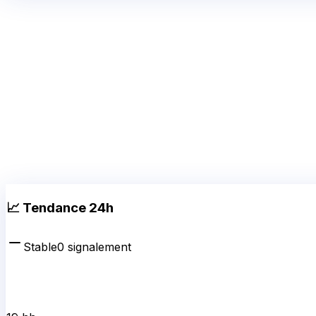
📈 Tendance 24h
Stable
0
signalement