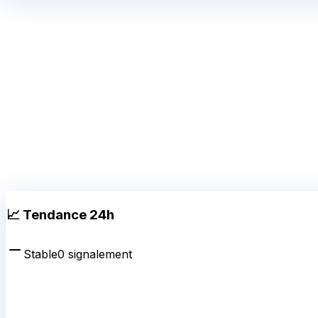
📈 Tendance 24h
Stable
0
signalement