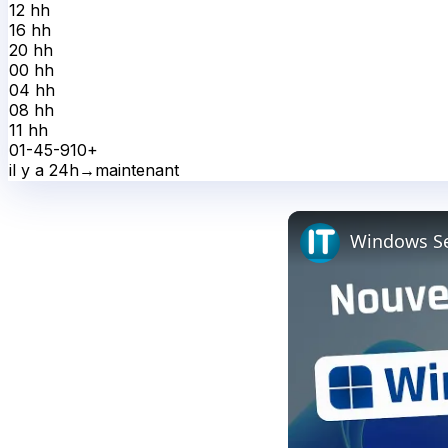
12 h
h
16 h
h
20 h
h
00 h
h
04 h
h
08 h
h
11 h
h
0
1-4
5-9
10+
il y a 24h
→
maintenant