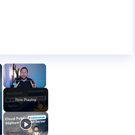
×
×
Play
Unmute
Fullscreen
Now Playing