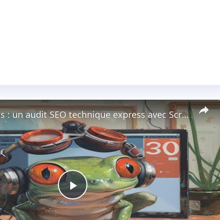
Etude de cas : un audit SEO technique express avec Screaming Frog.
Play