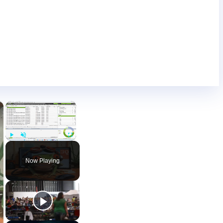
×
×
Play
Unmute
Fullscreen
Now Playing