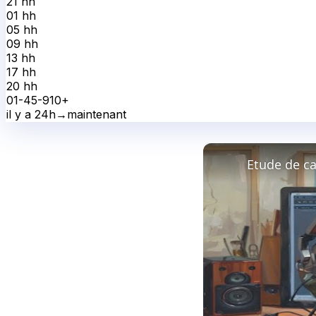
21 h
h
01 h
h
05 h
h
09 h
h
13 h
h
17 h
h
20 h
h
0
1-4
5-9
10+
il y a 24h
→
maintenant