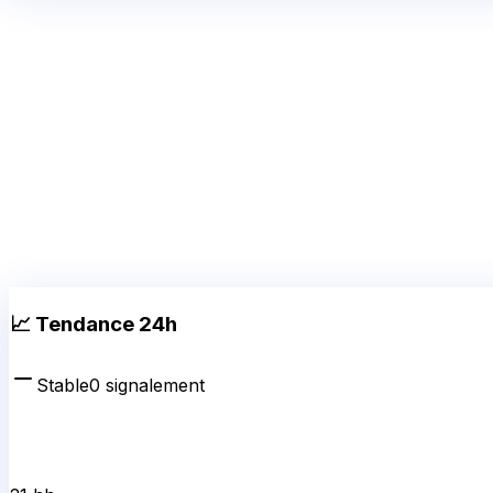
📈 Tendance 24h
Stable
0
signalement