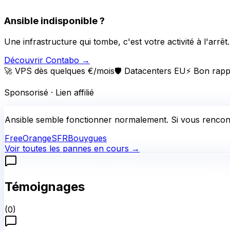
Ansible indisponible ?
Une infrastructure qui tombe, c'est votre activité à l'arr
Découvrir Contabo
→
🚀 VPS dès quelques €/mois
🛡️ Datacenters EU
⚡ Bon rapp
Sponsorisé · Lien affilié
Ansible
semble fonctionner normalement.
Si vous rencont
Free
Orange
SFR
Bouygues
Voir toutes les pannes en cours →
Témoignages
(
0
)