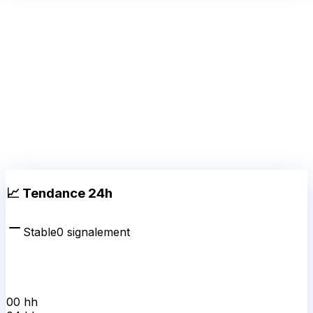
📈 Tendance 24h
Stable
0
signalement
00 h
h