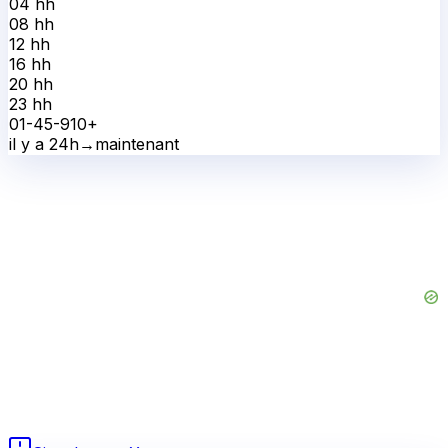
04 h
h
08 h
h
12 h
h
16 h
h
20 h
h
23 h
h
0
1-4
5-9
10+
il y a 24h
→
maintenant