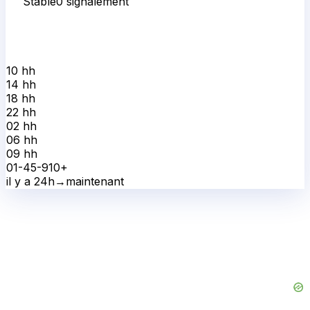
Stable
0
signalement
10 h
h
14 h
h
18 h
h
22 h
h
02 h
h
06 h
h
09 h
h
0
1-4
5-9
10+
il y a 24h
→
maintenant