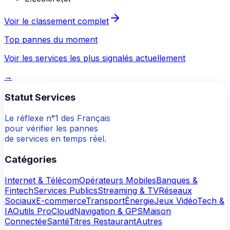
Voir le classement complet
Top pannes du moment
Voir les services les plus signalés actuellement
→
Statut Services
Le réflexe n°1 des Français
pour vérifier les pannes
de services en temps réel.
Catégories
Internet & Télécom
Opérateurs Mobiles
Banques &
Fintech
Services Publics
Streaming & TV
Réseaux
Sociaux
E-commerce
Transport
Énergie
Jeux Vidéo
Tech &
IA
Outils Pro
Cloud
Navigation & GPS
Maison
Connectée
Santé
Titres Restaurant
Autres