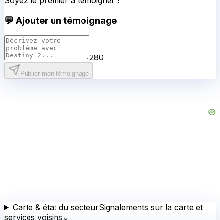
Soyez le premier à témoigner !
💬 Ajouter un témoignage
280
Publier mon témoignage
Carte & état du secteur
Signalements sur la carte et
services voisins
⌄