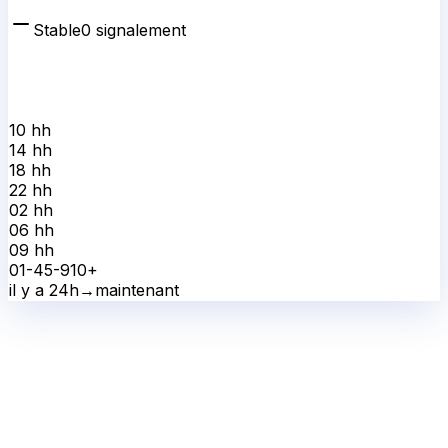
Stable
0
signalement
10 h
h
14 h
h
18 h
h
22 h
h
02 h
h
06 h
h
09 h
h
0
1-4
5-9
10+
il y a 24h
→
maintenant