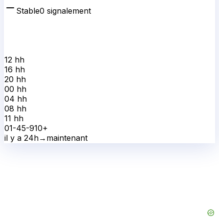
Stable
0
signalement
12 h
h
16 h
h
20 h
h
00 h
h
04 h
h
08 h
h
11 h
h
0
1-4
5-9
10+
il y a 24h
→
maintenant