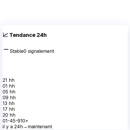
📈 Tendance 24h
Stable
0
signalement
21 h
h
01 h
h
05 h
h
09 h
h
13 h
h
17 h
h
20 h
h
0
1-4
5-9
10+
il y a 24h
→
maintenant