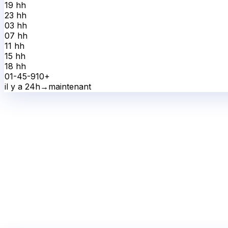
19 h
h
23 h
h
03 h
h
07 h
h
11 h
h
15 h
h
18 h
h
0
1-4
5-9
10+
il y a 24h
→
maintenant