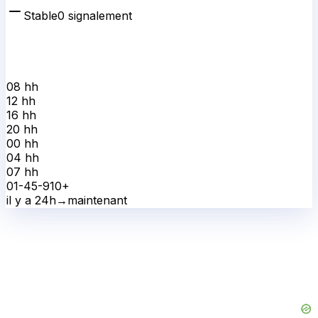
Stable
0
signalement
08 h
h
12 h
h
16 h
h
20 h
h
00 h
h
04 h
h
07 h
h
0
1-4
5-9
10+
il y a 24h
→
maintenant