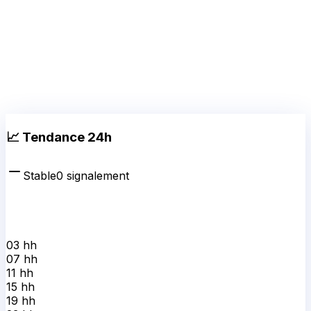
📈 Tendance 24h
Stable
0
signalement
03 h
h
07 h
h
11 h
h
15 h
h
19 h
h