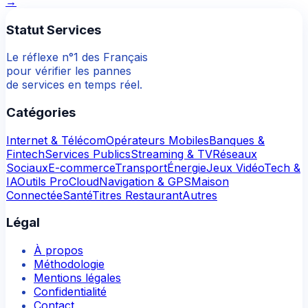
→
Statut Services
Le réflexe n°1 des Français
pour vérifier les pannes
de services en temps réel.
Catégories
Internet & Télécom
Opérateurs Mobiles
Banques &
Fintech
Services Publics
Streaming & TV
Réseaux
Sociaux
E-commerce
Transport
Énergie
Jeux Vidéo
Tech &
IA
Outils Pro
Cloud
Navigation & GPS
Maison
Connectée
Santé
Titres Restaurant
Autres
Légal
À propos
Méthodologie
Mentions légales
Confidentialité
Contact