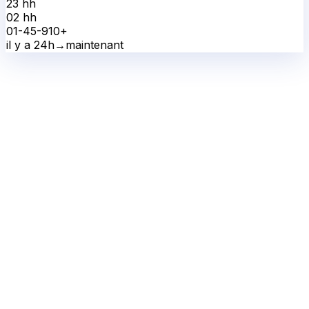
23 h
h
02 h
h
0
1-4
5-9
10+
il y a 24h
→
maintenant