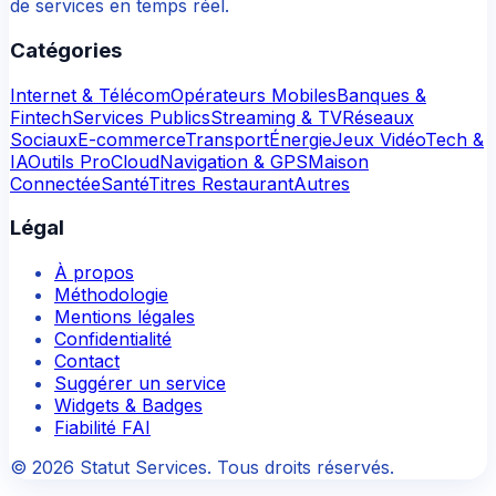
de services en temps réel.
Catégories
Internet & Télécom
Opérateurs Mobiles
Banques &
Fintech
Services Publics
Streaming & TV
Réseaux
Sociaux
E-commerce
Transport
Énergie
Jeux Vidéo
Tech &
IA
Outils Pro
Cloud
Navigation & GPS
Maison
Connectée
Santé
Titres Restaurant
Autres
Légal
À propos
Méthodologie
Mentions légales
Confidentialité
Contact
Suggérer un service
Widgets & Badges
Fiabilité FAI
©
2026
Statut Services. Tous droits réservés.