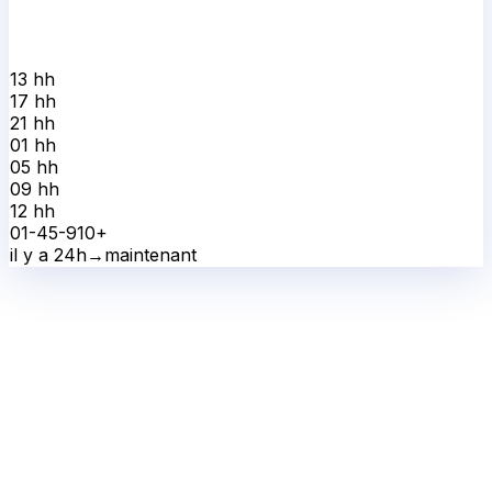
13 h
h
17 h
h
21 h
h
01 h
h
05 h
h
09 h
h
12 h
h
0
1-4
5-9
10+
il y a 24h
→
maintenant