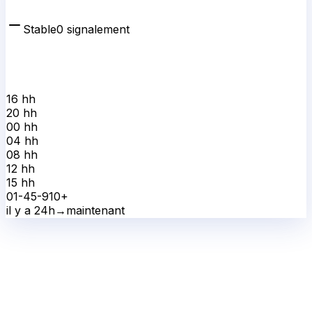
Stable
0
signalement
16 h
h
20 h
h
00 h
h
04 h
h
08 h
h
12 h
h
15 h
h
0
1-4
5-9
10+
il y a 24h
→
maintenant