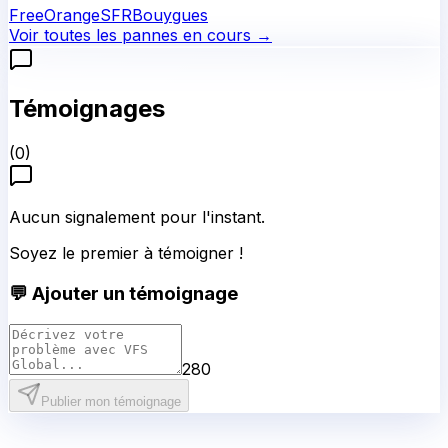
Free
Orange
SFR
Bouygues
Voir toutes les pannes en cours →
Témoignages
(
0
)
Aucun signalement pour l'instant.
Soyez le premier à témoigner !
💬 Ajouter un témoignage
280
Publier mon témoignage