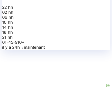
22 h
h
02 h
h
06 h
h
10 h
h
14 h
h
18 h
h
21 h
h
0
1-4
5-9
10+
il y a 24h
→
maintenant