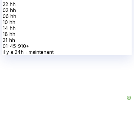
22 h
h
02 h
h
06 h
h
10 h
h
14 h
h
18 h
h
21 h
h
0
1-4
5-9
10+
il y a 24h
→
maintenant