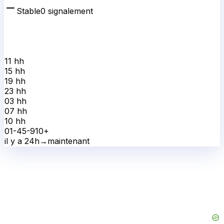
Stable
0
signalement
11 h
h
15 h
h
19 h
h
23 h
h
03 h
h
07 h
h
10 h
h
0
1-4
5-9
10+
il y a 24h
→
maintenant