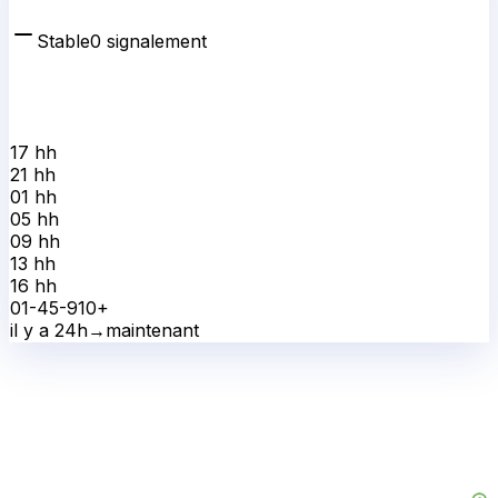
Stable
0
signalement
17 h
h
21 h
h
01 h
h
05 h
h
09 h
h
13 h
h
16 h
h
0
1-4
5-9
10+
il y a 24h
→
maintenant