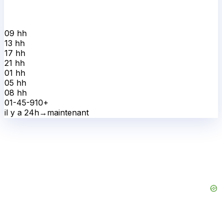
09 h
h
13 h
h
17 h
h
21 h
h
01 h
h
05 h
h
08 h
h
0
1-4
5-9
10+
il y a 24h
→
maintenant