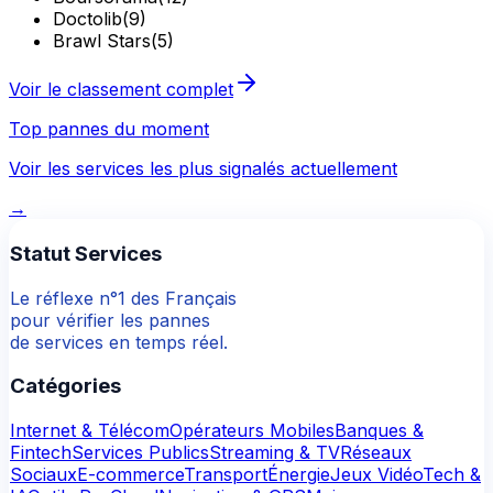
Doctolib
(
9
)
Brawl Stars
(
5
)
Voir le classement complet
Top pannes du moment
Voir les services les plus signalés actuellement
→
Statut Services
Le réflexe n°1 des Français
pour vérifier les pannes
de services en temps réel.
Catégories
Internet & Télécom
Opérateurs Mobiles
Banques &
Fintech
Services Publics
Streaming & TV
Réseaux
Sociaux
E-commerce
Transport
Énergie
Jeux Vidéo
Tech &