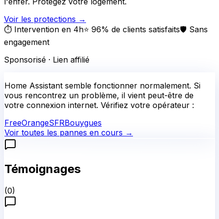
l'enfer. Protégez votre logement.
Voir les protections
→
⏱️ Intervention en 4h
⭐ 96% de clients satisfaits
🛡️ Sans
engagement
Sponsorisé · Lien affilié
Home Assistant
semble fonctionner normalement.
Si
vous rencontrez un problème, il vient peut-être de
votre connexion internet. Vérifiez votre opérateur :
Free
Orange
SFR
Bouygues
Voir toutes les pannes en cours →
Témoignages
(
0
)