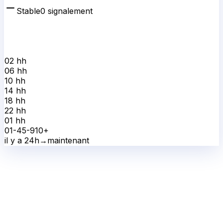
Stable
0
signalement
02 h
h
06 h
h
10 h
h
14 h
h
18 h
h
22 h
h
01 h
h
0
1-4
5-9
10+
il y a 24h
→
maintenant