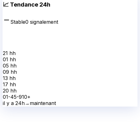
📈 Tendance 24h
Stable
0
signalement
21 h
h
01 h
h
05 h
h
09 h
h
13 h
h
17 h
h
20 h
h
0
1-4
5-9
10+
il y a 24h
→
maintenant