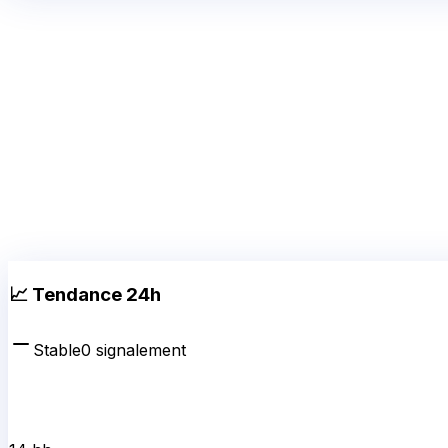
📈 Tendance 24h
Stable
0
signalement