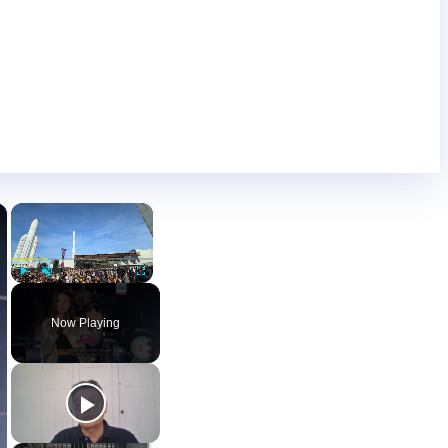
×
×
Play
Unmute
Fullscreen
Now Playing