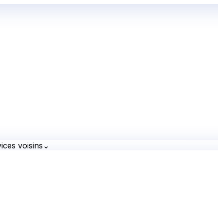
ices voisins
⌄