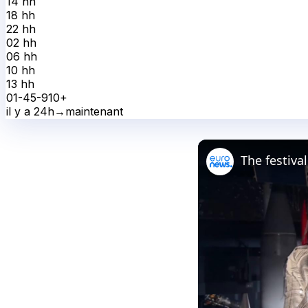
14 h
h
18 h
h
22 h
h
02 h
h
06 h
h
10 h
h
13 h
h
0
1-4
5-9
10+
il y a 24h
→
maintenant