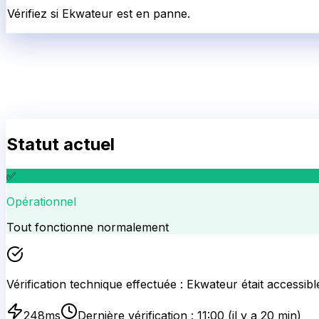
Vérifiez si Ekwateur est en panne.
Statut actuel
✅
Opérationnel
Tout fonctionne normalement
Vérification technique effectuée :
Ekwateur
était accessibl
248
ms
Dernière vérification :
11:00
(il y a 20 min)