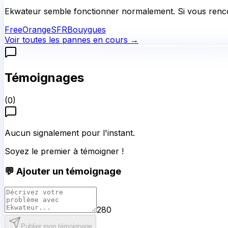
Ekwateur
semble fonctionner normalement.
Si vous renco
Free
Orange
SFR
Bouygues
Voir toutes les pannes en cours →
Témoignages
(
0
)
Aucun signalement pour l'instant.
Soyez le premier à témoigner !
💬 Ajouter un témoignage
280
Publier mon témoignage