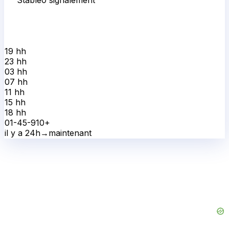
19 h
h
23 h
h
03 h
h
07 h
h
11 h
h
15 h
h
18 h
h
0
1-4
5-9
10+
il y a 24h
→
maintenant