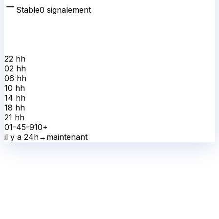
Stable
0
signalement
22 h
h
02 h
h
06 h
h
10 h
h
14 h
h
18 h
h
21 h
h
0
1-4
5-9
10+
il y a 24h
→
maintenant