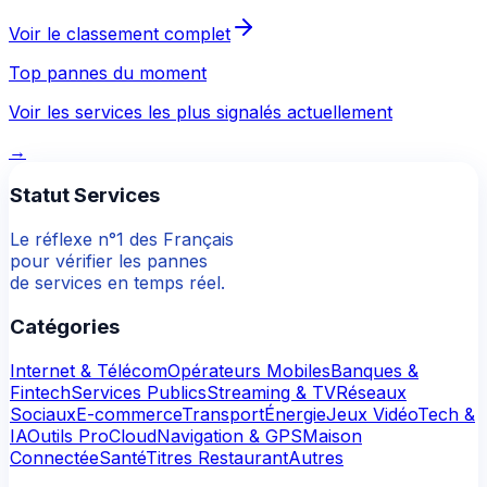
Voir le classement complet
Top pannes du moment
Voir les services les plus signalés actuellement
→
Statut Services
Le réflexe n°1 des Français
pour vérifier les pannes
de services en temps réel.
Catégories
Internet & Télécom
Opérateurs Mobiles
Banques &
Fintech
Services Publics
Streaming & TV
Réseaux
Sociaux
E-commerce
Transport
Énergie
Jeux Vidéo
Tech &
IA
Outils Pro
Cloud
Navigation & GPS
Maison
Connectée
Santé
Titres Restaurant
Autres