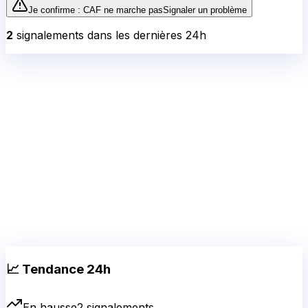
Je confirme :
CAF
ne marche pas
Signaler un problème
2
signalement
s
dans les dernières 24h
📈 Tendance 24h
En hausse
2
signalement
s