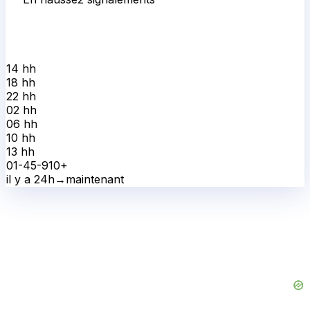
14 h
h
18 h
h
22 h
h
02 h
h
06 h
h
10 h
h
13 h
h
0
1-4
5-9
10+
il y a 24h
→
maintenant