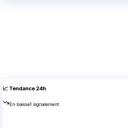
📈 Tendance 24h
En baisse
1
signalement