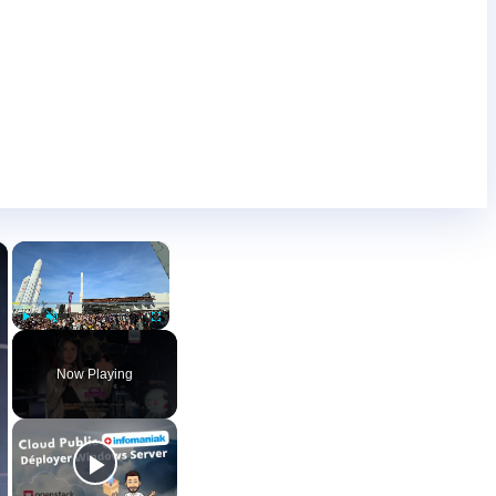
×
×
Play
Unmute
Fullscreen
Now Playing