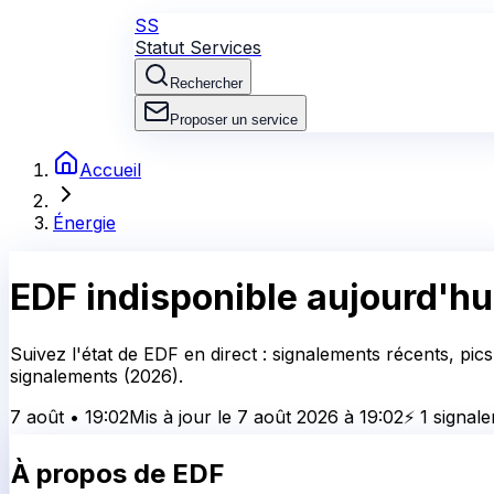
SS
Statut Services
Rechercher
Proposer un service
Accueil
Énergie
EDF
indisponible aujourd'hu
Suivez l'état de EDF en direct : signalements récents, pic
signalements (2026).
7 août
•
19:02
Mis à jour le
7 août 2026
à
19:02
⚡
1
signal
À propos de
EDF