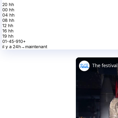
20 h
h
00 h
h
04 h
h
08 h
h
12 h
h
16 h
h
19 h
h
0
1-4
5-9
10+
il y a 24h
→
maintenant