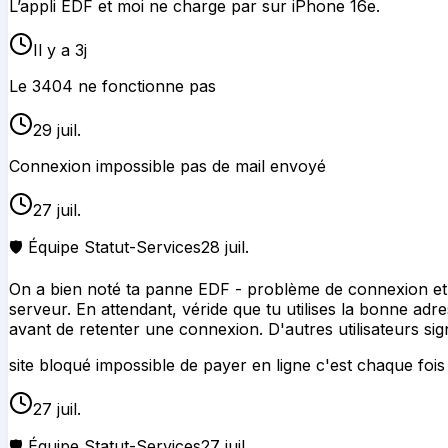
L’appli EDF et moi ne charge par sur iPhone 16e.
Il y a 3j
Le 3404 ne fonctionne pas
29 juil.
Connexion impossible pas de mail envoyé
27 juil.
🛡️ Équipe Statut-Services
28 juil.
On a bien noté ta panne EDF - problème de connexion et m
serveur. En attendant, véride que tu utilises la bonne adr
avant de retenter une connexion. D'autres utilisateurs 
site bloqué impossible de payer en ligne c'est chaque fois 
27 juil.
🛡️ Équipe Statut-Services
27 juil.