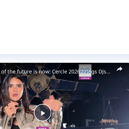
The festival of the future is now: Cercle 2026 brings DJs together with ESA astronauts
Play