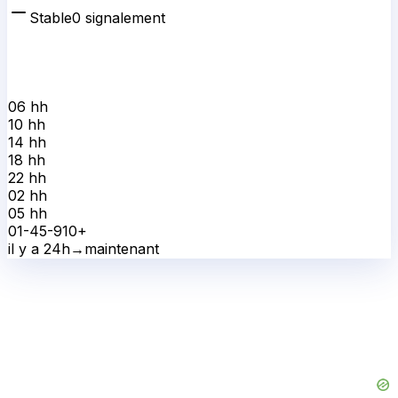
Stable
0
signalement
06 h
h
10 h
h
14 h
h
18 h
h
22 h
h
02 h
h
05 h
h
0
1-4
5-9
10+
il y a 24h
→
maintenant