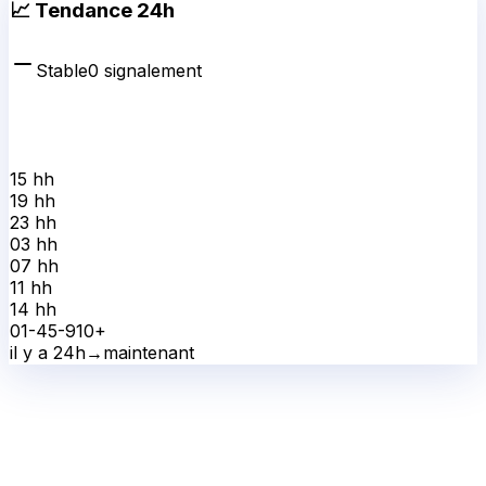
📈 Tendance 24h
Stable
0
signalement
15 h
h
19 h
h
23 h
h
03 h
h
07 h
h
11 h
h
14 h
h
0
1-4
5-9
10+
il y a 24h
→
maintenant