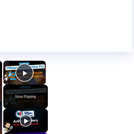
×
×
Play Video
Now Playing