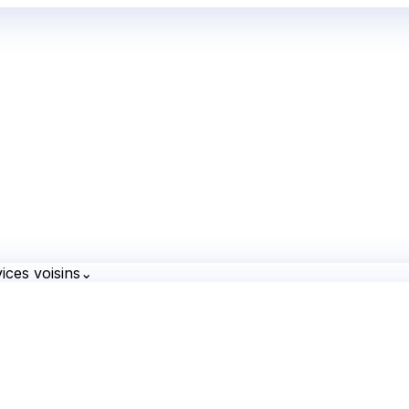
ices voisins
⌄