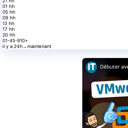
21 h
h
01 h
h
05 h
h
09 h
h
13 h
h
17 h
h
20 h
h
0
1-4
5-9
10+
il y a 24h
→
maintenant