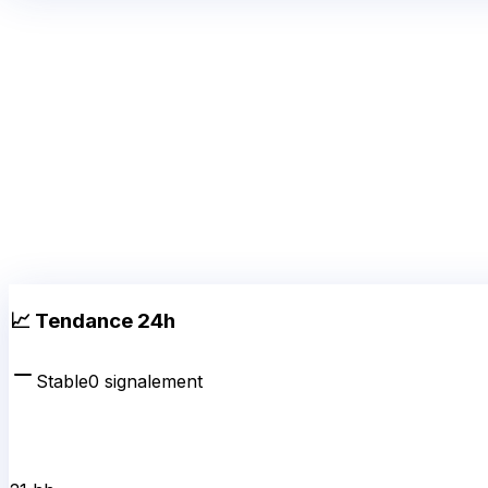
📈 Tendance 24h
Stable
0
signalement