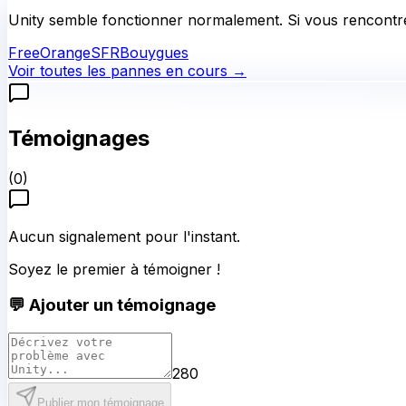
Unity
semble fonctionner normalement.
Si vous rencontre
Free
Orange
SFR
Bouygues
Voir toutes les pannes en cours →
Témoignages
(
0
)
Aucun signalement pour l'instant.
Soyez le premier à témoigner !
💬 Ajouter un témoignage
280
Publier mon témoignage