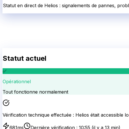
Statut en direct de Helios : signalements de pannes, prob
Statut actuel
✅
Opérationnel
Tout fonctionne normalement
Vérification technique effectuée :
Helios
était accessible l
681
ms
Dernière vérification :
10:55
(il y a 13 min)