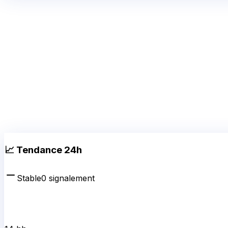
📈 Tendance 24h
Stable
0
signalement