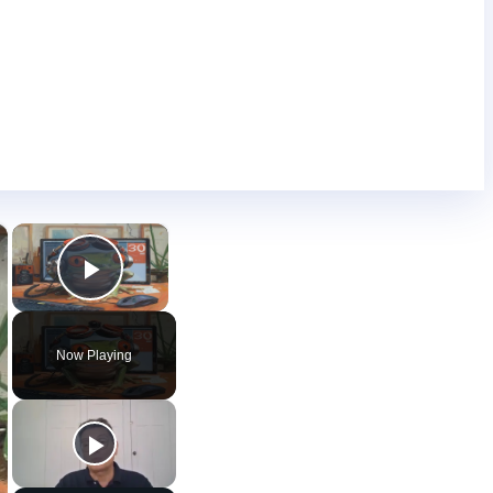
×
×
Play Video
Now Playing