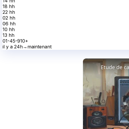
14 h
h
18 h
h
22 h
h
02 h
h
06 h
h
10 h
h
13 h
h
0
1-4
5-9
10+
il y a 24h
→
maintenant