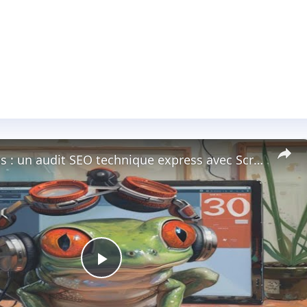
Etude de cas : un audit SEO technique express avec Screaming Frog.
Play