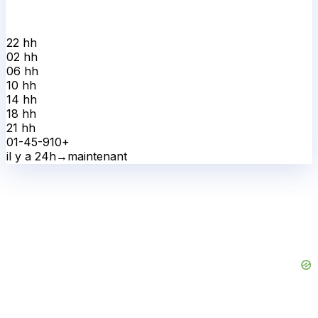
22 h
h
02 h
h
06 h
h
10 h
h
14 h
h
18 h
h
21 h
h
0
1-4
5-9
10+
il y a 24h
→
maintenant