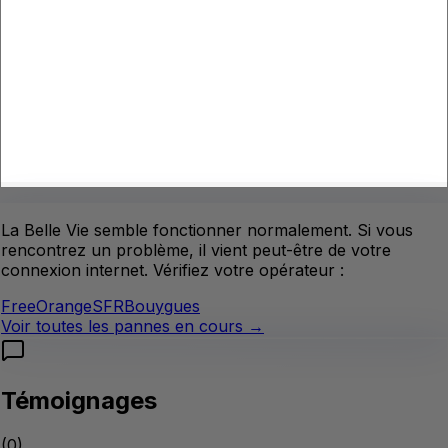
La Belle Vie
semble fonctionner normalement.
Si vous
rencontrez un problème, il vient peut-être de votre
connexion internet. Vérifiez votre opérateur :
Free
Orange
SFR
Bouygues
Voir toutes les pannes en cours →
Témoignages
(
0
)