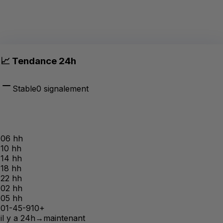
📈 Tendance 24h
Stable
0
signalement
06 h
h
10 h
h
14 h
h
18 h
h
22 h
h
02 h
h
05 h
h
0
1-4
5-9
10+
il y a 24h
→
maintenant