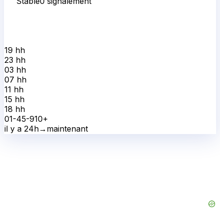
Stable
0
signalement
19 h
h
23 h
h
03 h
h
07 h
h
11 h
h
15 h
h
18 h
h
0
1-4
5-9
10+
il y a 24h
→
maintenant