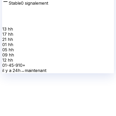
Stable
0
signalement
13 h
h
17 h
h
21 h
h
01 h
h
05 h
h
09 h
h
12 h
h
0
1-4
5-9
10+
il y a 24h
→
maintenant