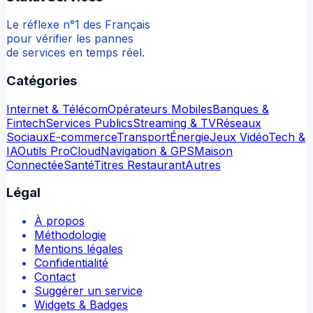
Le réflexe n°1 des Français
pour vérifier les pannes
de services en temps réel.
Catégories
Internet & Télécom
Opérateurs Mobiles
Banques &
Fintech
Services Publics
Streaming & TV
Réseaux
Sociaux
E-commerce
Transport
Énergie
Jeux Vidéo
Tech &
IA
Outils Pro
Cloud
Navigation & GPS
Maison
Connectée
Santé
Titres Restaurant
Autres
Légal
À propos
Méthodologie
Mentions légales
Confidentialité
Contact
Suggérer un service
Widgets & Badges